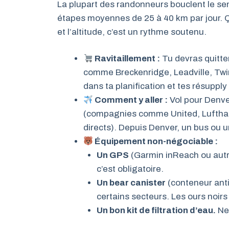
La plupart des randonneurs bouclent le se
étapes moyennes de 25 à 40 km par jour. Ça
et l’altitude, c’est un rythme soutenu.
Ravitaillement :
Tu devras quitter
comme Breckenridge, Leadville, Twin 
dans ta planification et tes résupply
Comment y aller :
Vol pour Denve
(compagnies comme United, Lufthans
directs). Depuis Denver, un bus ou
Équipement non-négociable :
Un GPS
(Garmin inReach ou autre
c’est obligatoire.
Un bear canister
(conteneur anti
certains secteurs. Les ours noirs 
Un bon kit de filtration d’eau.
Ne 