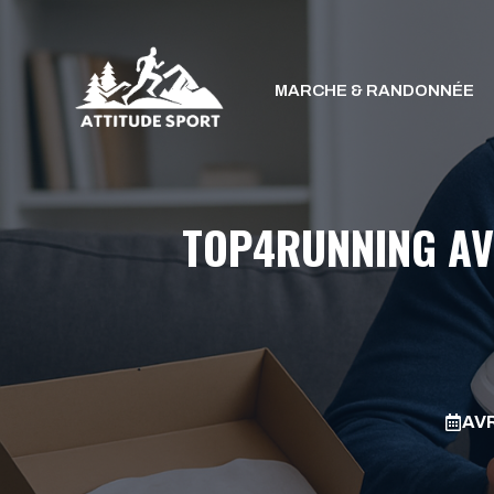
Aller
au
contenu
MARCHE & RANDONNÉE
TOP4RUNNING AVI
AVR