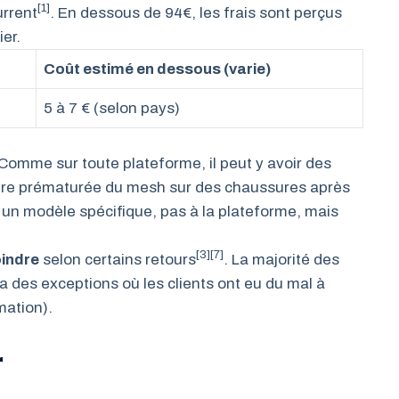
[1]
urrent
. En dessous de 94€, les frais sont perçus
er.
Coût estimé en dessous (varie)
5 à 7 € (selon pays)
Comme sur toute plateforme, il peut y avoir des
ure prématurée du mesh sur des chaussures après
 à un modèle spécifique, pas à la plateforme, mais
[3][7]
oindre
selon certains retours
. La majorité des
a des exceptions où les clients ont eu du mal à
mation).
r