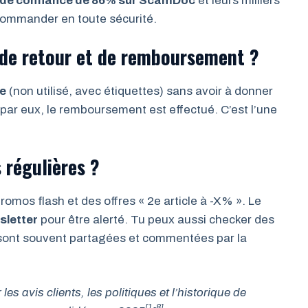
e de confiance de 86% sur ScamDoc
et leurs milliers
commander en toute sécurité.
s de retour et de remboursement ?
le
(non utilisé, avec étiquettes) sans avoir à donner
dé par eux, le remboursement est effectué. C’est l’une
 régulières ?
omos flash et des offres « 2e article à -X% ». Le
wsletter
pour être alerté. Tu peux aussi checker des
 sont souvent partagées et commentées par la
es avis clients, les politiques et l’historique de
[1-8]