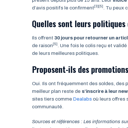
présent depuis plus de 15 ans. Leur
indic
[3][5]
d’avis positifs le confirment
. Tu peux 
Quelles sont leurs politique
Ils offrent
30 jours pour retourner un artic
[5]
de raison
. Une fois le colis reçu et vali
de leurs meilleures politiques.
Proposent-ils des promotions
Oui. Ils ont fréquemment des soldes, des pr
meilleur plan reste de
s’inscrire à leur ne
sites tiers comme
Dealabs
où leurs offres
communauté.
Sources et références : Les informations sur l