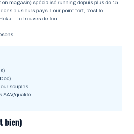
 en magasin) spécialisé running depuis plus de 15
t dans plusieurs pays. Leur point fort, c’est le
 Hoka… tu trouves de tout.
osons.
is)
mDoc)
tour souples.
s SAV/qualité.
t bien)