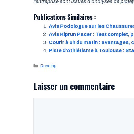
l’entreprise sont issues d’analyses de pla
Publications Similaires :
Avis Podologue sur les Chaussures
Avis Kiprun Pacer : Test complet,
Courir à 6h du matin : avantages, c
Piste d’Athlétisme à Toulouse : S
Catégories
Running
Laisser un commentaire
Commentaire