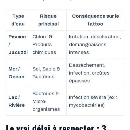
Type
Risque
Conséquence sur le
d’eau
principal
tattoo
Piscine
Chlore &
Irritation, décoloration,
/
Produits
démangeaisons
Jacuzzi
chimiques
intenses
Dessèchement,
Mer /
Sel, Sable &
infection, croûtes
Océan
Bactéries
épaisses
Bactéries &
Lac /
Infection sévère (ex :
Micro-
Rivière
mycobactéries)
organismes
Le vrai délai à respecter : 3