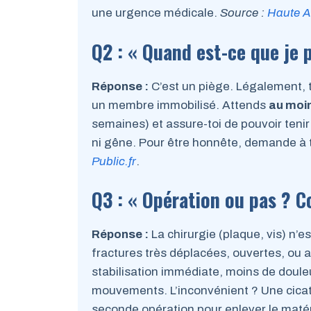
une urgence médicale.
Source :
Haute A
Q2 : « Quand est-ce que je
Réponse :
C’est un piège. Légalement, t
un membre immobilisé. Attends
au moin
semaines) et assure-toi de pouvoir teni
ni gêne. Pour être honnête, demande à t
Public.fr
.
Q3 : « Opération ou pas ? 
Réponse :
La chirurgie (plaque, vis) n’
fractures très déplacées, ouvertes, ou 
stabilisation immédiate, moins de douleu
mouvements. L’inconvénient ? Une cicatric
seconde opération pour enlever le matéri