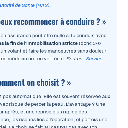
utorité de Santé (HAS)
.
 peux recommencer à conduire ? »
on assurance peut être nulle si tu conduis avec
s la fin de l’immobilisation stricte
(donc 3-6
r un volant et faire les manoeuvres sans douleur
on médecin un feu vert écrit.
Source :
Service-
Comment on choisit ? »
est pas automatique. Elle est souvent réservée aux
avec risque de percer la peau. L’avantage ? Une
r après, et une reprise plus rapide des
e, les risques liés à l’opération, et parfois une
el. Le choix se fait au cas par cas avec ton