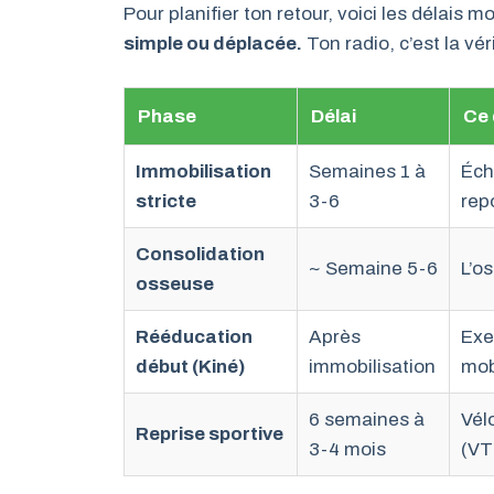
Pour planifier ton retour, voici les délais 
simple ou déplacée.
Ton radio, c’est la vér
Phase
Délai
Ce 
Immobilisation
Semaines 1 à
Éch
stricte
3-6
rep
Consolidation
~ Semaine 5-6
L’o
osseuse
Rééducation
Après
Exe
début (Kiné)
immobilisation
mobi
6 semaines à
Vél
Reprise sportive
3-4 mois
(VT