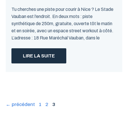
Tu cherches une piste pour courir à Nice ? Le Stade
Vauban est l’endroit. En deux mots : piste
synthétique de 250m, gratuite, ouverte tôt le matin
et en soirée, avec un espace street workout à côté.
L’adresse : 18 Rue Maréchal Vauban, dans le
LIRE LA SUITE
Page
Page
Page
←
précédent
1
2
3