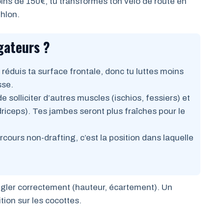
ins de 150€, tu transformes ton vélo de route en
thlon.
gateurs ?
 réduis ta surface frontale, donc tu luttes moins
sse.
e solliciter d’autres muscles (ischios, fessiers) et
riceps). Tes jambes seront plus fraîches pour le
rcours non-drafting, c’est la position dans laquelle
régler correctement (hauteur, écartement). Un
tion sur les cocottes.