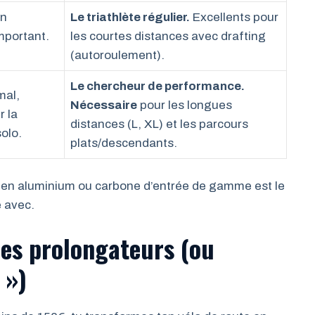
in
Le triathlète régulier.
Excellents pour
mportant.
les courtes distances avec drafting
(autoroulement).
Le chercheur de performance.
al,
Nécessaire
pour les longues
r la
distances (L, XL) et les parcours
olo.
plats/descendants.
ce en aluminium ou carbone d’entrée de gamme est le
e avec.
les prolongateurs (ou
 »)