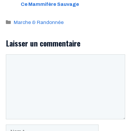
Ce Mammifère Sauvage
Catégories
Marche & Randonnée
Laisser un commentaire
Commentaire
Nom