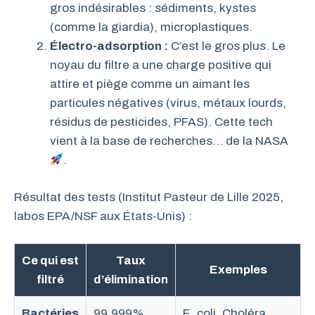
gros indésirables : sédiments, kystes
(comme la giardia), microplastiques.
Électro-adsorption :
C’est le gros plus. Le
noyau du filtre a une charge positive qui
attire et piège comme un aimant les
particules négatives (virus, métaux lourds,
résidus de pesticides, PFAS). Cette tech
vient à la base de recherches… de la NASA
.
Résultat des tests (Institut Pasteur de Lille 2025,
labos EPA/NSF aux États-Unis) :
Ce qui est
Taux
Exemples
filtré
d’élimination
Bactéries
99,999%
E. coli, Choléra