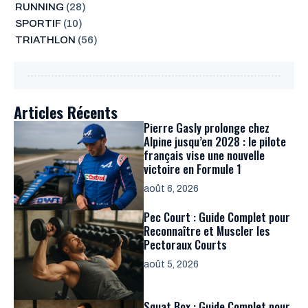
RUNNING
(28)
SPORTIF
(10)
TRIATHLON
(56)
Articles Récents
Pierre Gasly prolonge chez
Alpine jusqu’en 2028 : le pilote
français vise une nouvelle
victoire en Formule 1
août 6, 2026
Pec Court : Guide Complet pour
Reconnaître et Muscler les
Pectoraux Courts
août 5, 2026
Squat Box : Guide Complet pour