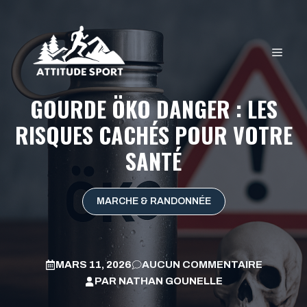
Aller
au
contenu
MEN
GOURDE ÖKO DANGER : LES
RISQUES CACHÉS POUR VOTRE
SANTÉ
MARCHE & RANDONNÉE
MARS 11, 2026
AUCUN COMMENTAIRE
PAR
NATHAN GOUNELLE